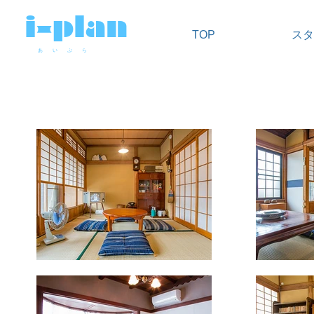
i-plan
TOP
スタ
​あ い ぷ ら