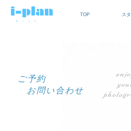
i-plan
TOP
スタ
​あ い ぷ ら
enj
ご予約
you
お問い合わせ
photog