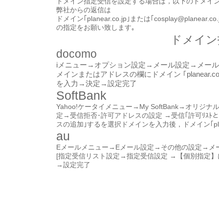
ドメイン指定受信を設定する場合は，以下のドメイン
弊社からの返信は
ドメイン｢planear.co.jp｣または｢
cosplay@planear.co.
の指定をお願い致します｡
ドメイン
docomo
iメニュー→オプション設定→メール設定→メール
メインまたはアドレスの欄にドメイン ｢planear.co.
を入力→決定→設定完了
SoftBank
Yahoo!ケータイメニュー→My SoftBank→
定→受信拒否･許可アドレスの設定 →受信｢許可ﾘｽﾄと
スの追加｣するを選択ドメインを入力後，ドメイン｢planea
au
Eメールメニュー→Eメール設定→その他の設定→メ
[指定受信リスト設定→指定受信設定 →【個別指定】にドメイ
→設定完了